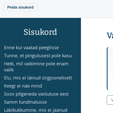
Peida sisukord
Sisukord
V
Enne kui vaatad peeglisse
Tunne, et pingutusest pole kasu
Hetk, mil vaikimine pole enam
valik
Elu, mis ei läinud sirgjooneliselt
Keegi ei näe mind
Soov põgeneda vastutuse eest
Samm tundmatusse
Läbikukkumine, mis ei jäänud