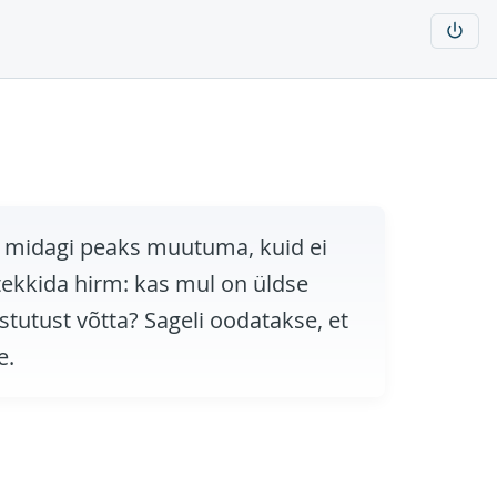
et midagi peaks muutuma, kuid ei
tekkida hirm: kas mul on üldse
stutust võtta? Sageli oodatakse, et
e.